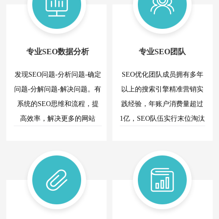
海
些
珠
海
网
seoer
因
海
站
不
seo
素
关
知
优
道
决
键
专业SEO数据分析
专业SEO团队
化
如
的
定
词
何
第
发现SEO问题-分析问题-确定
SEO优化团队成员拥有多年
百
对
seo
一
企
问题-分解问题-解决问题。有
以上的搜索引擎精准营销实
步
度
优
业
是
系统的SEO思维和流程，提
践经验，年账户消费量超过
快
化？
网
诊
高效率，解决更多的网站
1亿，SEO队伍实行末位淘汰
站
照
断
进
SEO优化问题。
制，不断提高SEO队伍整体
改
和
排
行
分
进
水平。
seo
名？
析
珠
优
网
海
网
化，
站。
站
关
或
通
优
者
键
过
化
如
词
对
的
何
seo
珠