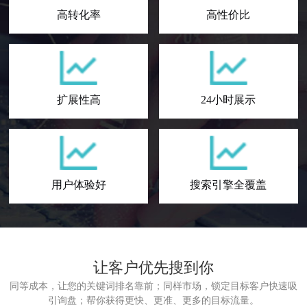
网
seo
高转化率
高性价比
站
优
seo
化
优
更
化
有
扩展性高
24小时展示
报
效？
告
珠
如
海
何
seo
用户体验好
搜索引擎全覆盖
写？
优
详
化
阐
珠
细
师
述
海
让客户优先搜到你
介
教
百
关
同等成本，让您的关键词排名靠前；同样市场，锁定目标客户快速吸
绍
您
度
键
引询盘；帮你获得更快、更准、更多的目标流量。