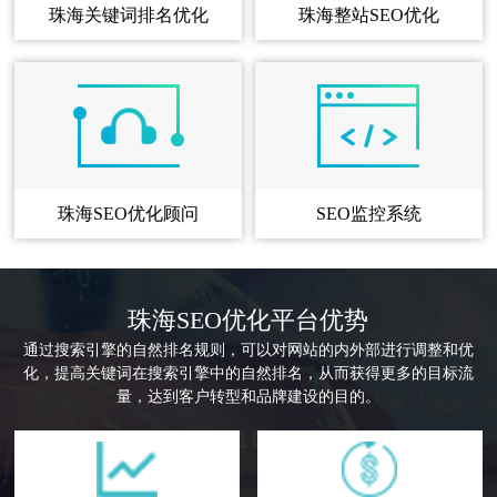
珠海关键词排名优化
珠海整站SEO优化
珠海SEO优化顾问
SEO监控系统
一
珠
分
海
珠海SEO优化平台优势
成
企
通过搜索引擎的自然排名规则，可以对网站的内外部进行调整和优
化，提高关键词在搜索引擎中的自然排名，从而获得更多的目标流
功
业
量，达到客户转型和品牌建设的目的。
的
如
珠
何
海
做