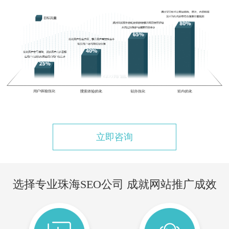
珠
做
快
词
海
企
照
seo
seo
业
与
优
优
网
关
化
化
站
键
的
诊
优
词
重
断
化
自
要
分
的
然
性
析
方
立即咨询
排
有
报
式
名
哪
告
方
的
些？
流
法
选择专业珠海SEO公司 成就网站推广成效
联
如
程
系？
何
很
多
哪
做
珠
珠