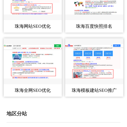
网
词
的
是
多
确，
搜
为
站
优
个
即
索
了
百
通
优
化？
关
网
度
过
键
珠海网站SEO优化
珠海百度快照排名
站
化
正
快
seo
字
对
照，
优
要
确
中
搜
而
化，
获
索
选
布
这
珠
取
引
些
海
择
局
我
擎
百
企
们
的
白
珠
度
业
的
友
快
帽
网
海
信
好
照
站
息
性
seo
关
的
可
并
以
抓
优
键
以
珠海全网SEO优化
珠海模板建站SEO推广
进
及
取
在
入
化？
竞
词
时
搜
我
争
间
白
是
珠
索
珠
们
对
是
引
地区分站
的
帽
seo
手
海
海
不
擎
站
背
同
seo
优
新
菜
中
点，