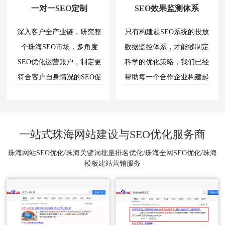
功
对
一对一SEO定制
SEO效果监测体系
海
优
能，
企
网
化
如
业
站
深入客户全产业链，研究整
只有构建起SEO系统的投放
转
果
网
seo
是
化
站
个珠海SEO市场，多角度
数据监控体系，才能够制定
优
一
进
率
化
SEO优化运营账户，制定更
科学的优化策略，我们已经
个
行
关
的
重
符合客户自身情况的SEO促
帮助每一个合作企业构建起
seo
键
专
要
优
词
销方案。
系统科学的SEO效果监控体
业
的
化？
seo
诊
网
系。
事
优
断
页，
为
如
实
化
和
百
上，
一站式珠海网站建设与SEO优化服务商
转
什
何
分
度
seo
化
析，
么
服
做
优
珠海网站SEO优化/珠海关键词批量排名优化/珠海全网SEO优化/珠海
就
进
务
化
模板建站营销服务
是
推
珠
行
器
的
从
网
荐
海
会
目
搜
站
同
的
珠
索
关
seo
时
非
引
优
海
键
保
常
擎
化
存
明